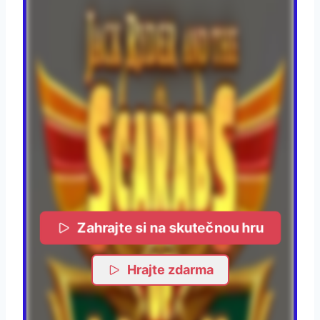
Zahrajte si na skutečnou hru
Hrajte zdarma