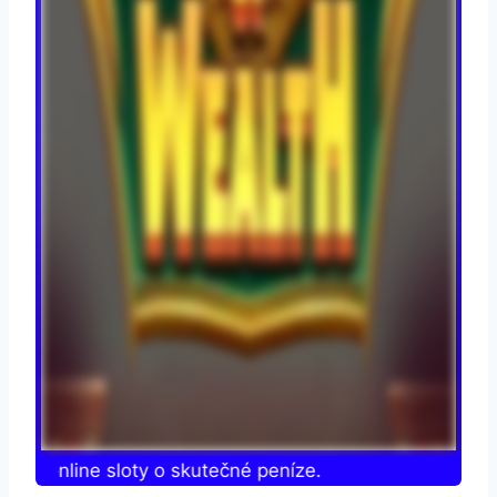
jte online sloty o skutečné peníze.