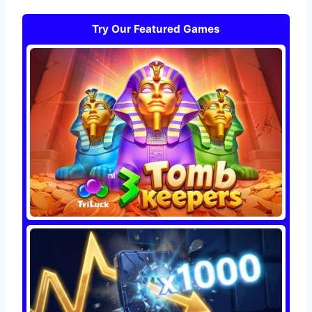
Try Our Featured Games