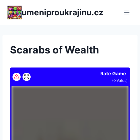
Přeskočit
umeniproukrajinu.cz
na
obsah
Scarabs of Wealth
Rate Game
(
0
Votes)