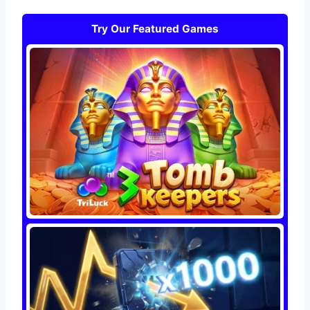
Try Our Featured Games