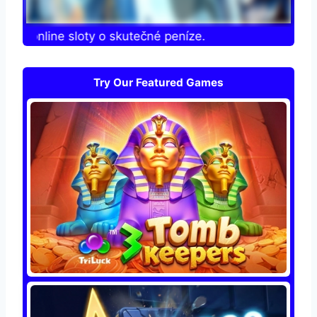
jte online sloty o skutečné peníze.
Try Our Featured Games