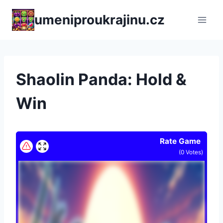
Přeskočit
umeniproukrajinu.cz
na
obsah
Shaolin Panda: Hold &
Win
Rate Game
(
0
Votes)