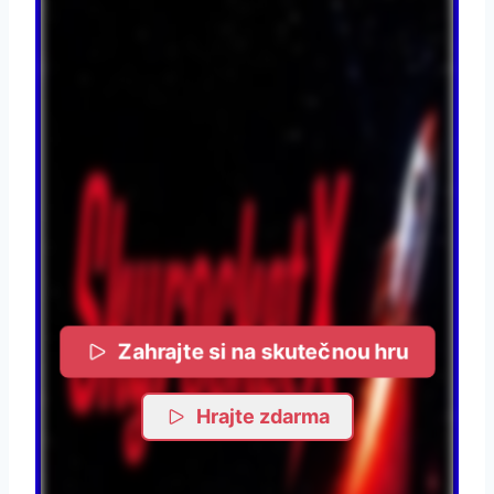
Zahrajte si na skutečnou hru
Hrajte zdarma