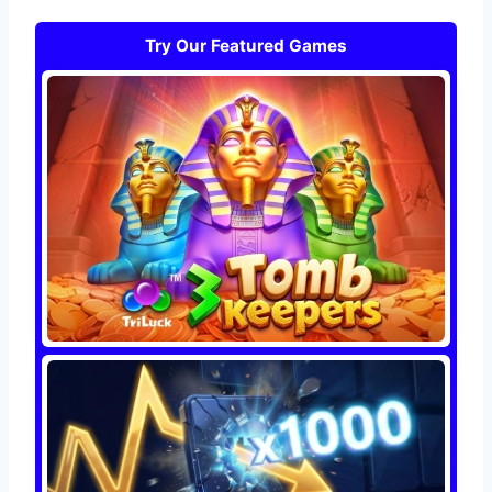
Try Our Featured Games