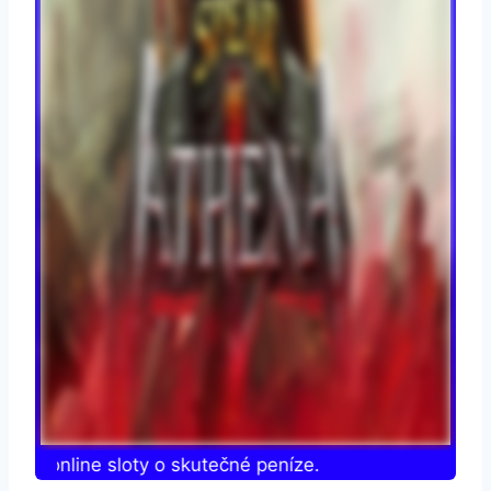
ajte online sloty o skutečné peníze.