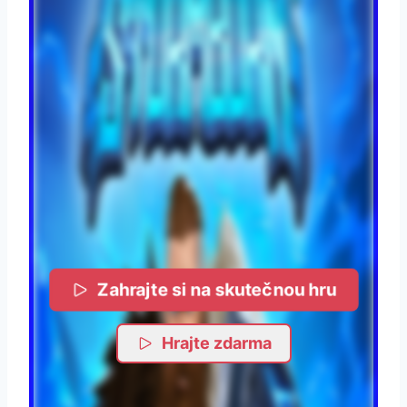
Zahrajte si na skutečnou hru
Hrajte zdarma