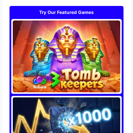
Try Our Featured Games