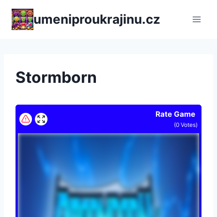
Přeskočit
umeniproukrajinu.cz
na
obsah
Stormborn
Rate Game
(
0
Votes)