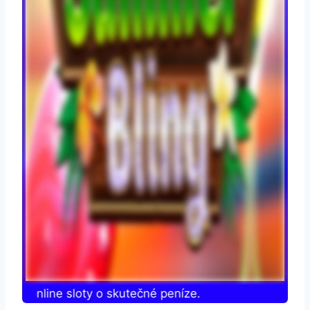
jte online sloty o skutečné peníze.