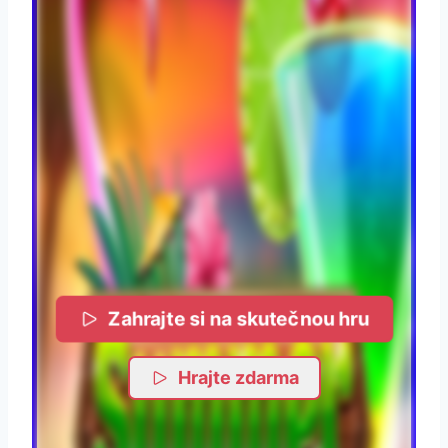
Zahrajte si na skutečnou hru
Hrajte zdarma