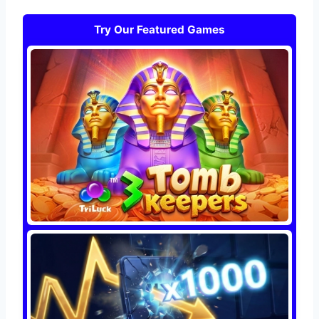
Try Our Featured Games