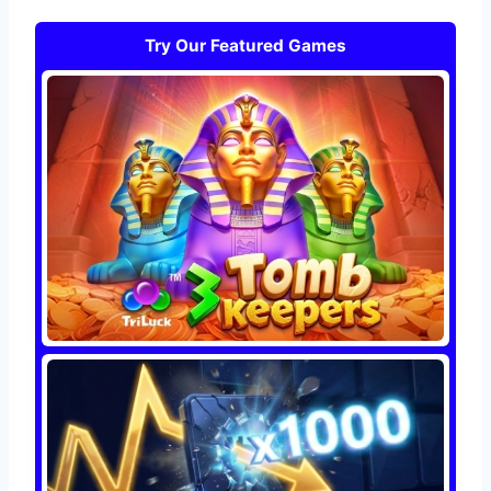
Try Our Featured Games