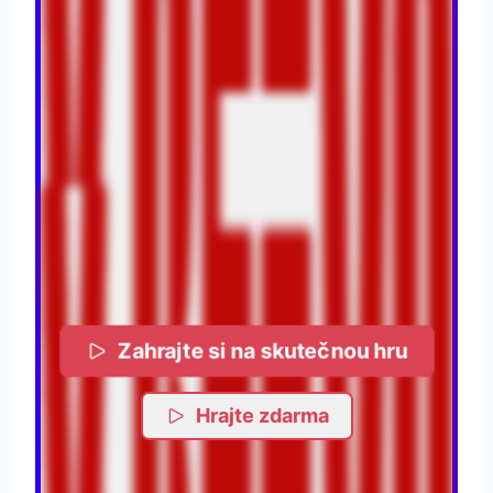
Zahrajte si na skutečnou hru
Hrajte zdarma