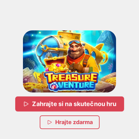
Zahrajte si na skutečnou hru
Hrajte zdarma