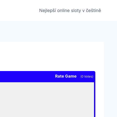
Nejlepší online sloty v češtině
Rate Game
(
0
Votes)