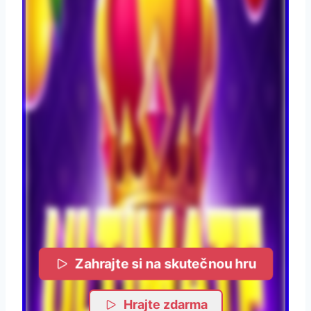
Zahrajte si na skutečnou hru
Hrajte zdarma