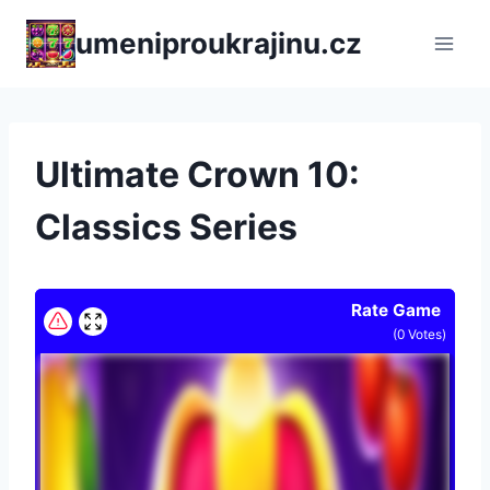
Přeskočit
umeniproukrajinu.cz
na
obsah
Ultimate Crown 10:
Classics Series
Rate Game
(
0
Votes)