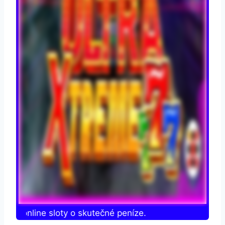
jte online sloty o skutečné peníze.