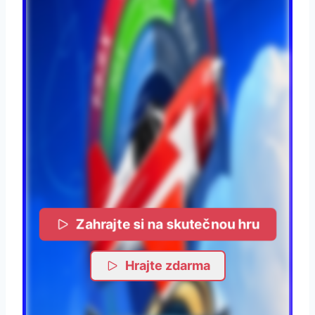
Zahrajte si na skutečnou hru
Hrajte zdarma