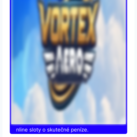
jte online sloty o skutečné peníze.