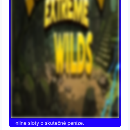
jte online sloty o skutečné peníze.