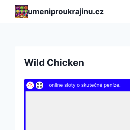
Přeskočit
umeniproukrajinu.cz
na
obsah
Wild Chicken
ikněte zde a hrajte online sloty o skutečné peníze.