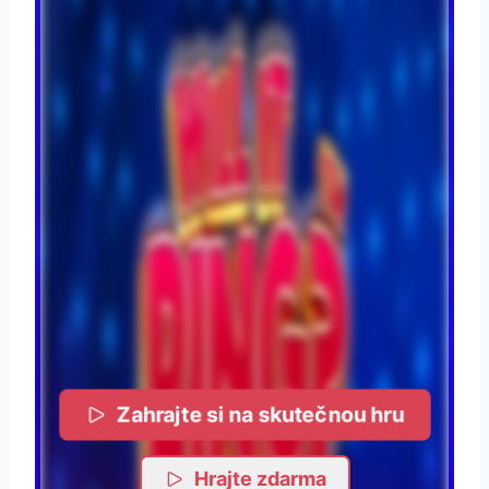
Zahrajte si na skutečnou hru
Hrajte zdarma