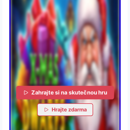
Zahrajte si na skutečnou hru
Hrajte zdarma