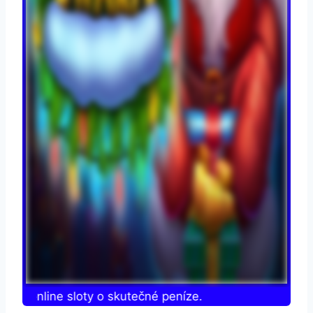
jte online sloty o skutečné peníze.