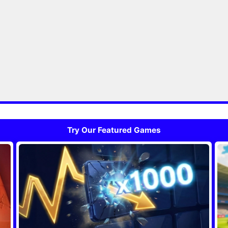
Try Our Featured Games