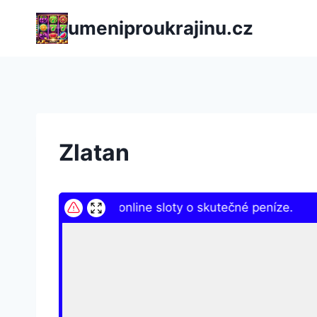
Přeskočit
umeniproukrajinu.cz
na
obsah
Zlatan
ikněte zde a hrajte online sloty o skutečné peníze.